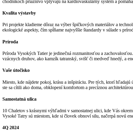
chodníkoch priaznivo vplývajú na kardiovaskulárny systém a pomáhaj
Kvalita výstavby
Pri projekte kladieme dôraz na výber špičkových materiálov a technol
ekologické aspekty, čím spĺňame najvyššie štandardy v súlade s príro
Príroda
Príroda Vysokých Tatier je jedinečná rozmanitosťou a zachovalosťou
vzácnych druhov, ako kamzík tatranský, svišť či medveď hnedý, a ende
Vaše útočisko
Miesto, kde nájdete pokoj, krásu a inšpiráciu. Pre tých, ktorí hľadaj
ste sa cítili ako doma, obklopení komfortom a precíznou architektúrou
Samostatná ulica
10 Chaletov s krásnymi výhľadmi v samostatnej ulici, kde Vás okrem 
Vysoké Tatry sú miestom, kde si človek obnoví silu, načerpá novú en
4Q 2024