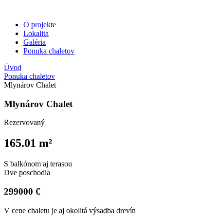
O projekte
Lokalita
Galéria
Ponuka chaletov
Úvod
Ponuka chaletov
Mlynárov Chalet
Mlynárov Chalet
Rezervovaný
165.01 m²
S balkónom aj terasou
Dve poschodia
299000 €
V cene chaletu je aj okolitá výsadba drevín