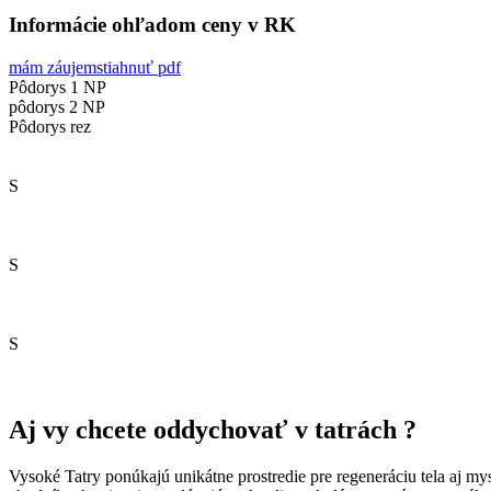
Informácie ohľadom ceny v RK
mám záujem
stiahnuť pdf
Pôdorys 1 NP
pôdorys 2 NP
Pôdorys rez
S
S
S
Aj vy chcete oddychovať v tatrách ?
Vysoké Tatry ponúkajú unikátne prostredie pre regeneráciu tela aj my