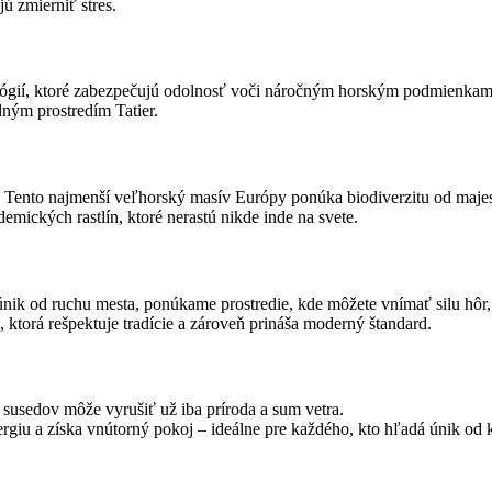
ú zmierniť stres.
ógií, ktoré zabezpečujú odolnosť voči náročným horským podmienkam. Pr
dným prostredím Tatier.
. Tento najmenší veľhorský masív Európy ponúka biodiverzitu od majes
mických rastlín, ktoré nerastú nikde inde na svete.
ú únik od ruchu mesta, ponúkame prostredie, kde môžete vnímať silu hôr,
, ktorá rešpektuje tradície a zároveň prináša moderný štandard.
susedov môže vyrušiť už iba príroda a sum vetra.
ergiu a získa vnútorný pokoj – ideálne pre každého, kto hľadá únik o