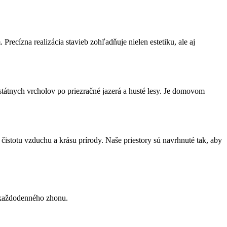
ecízna realizácia stavieb zohľadňuje nielen estetiku, ale aj
tátnych vrcholov po priezračné jazerá a husté lesy. Je domovom
 čistotu vzduchu a krásu prírody. Naše priestory sú navrhnuté tak, aby
d každodenného zhonu.